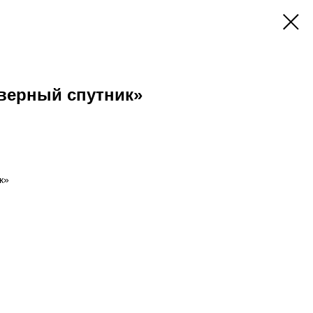
верный спутник»
к»