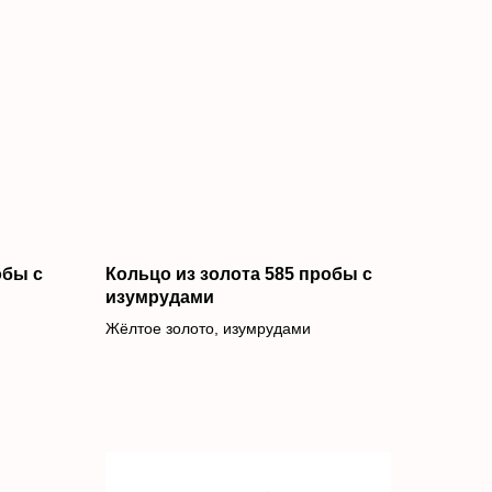
обы c
Кольцо из золота 585 пробы c
изумрудами
Жёлтое золото, изумрудами