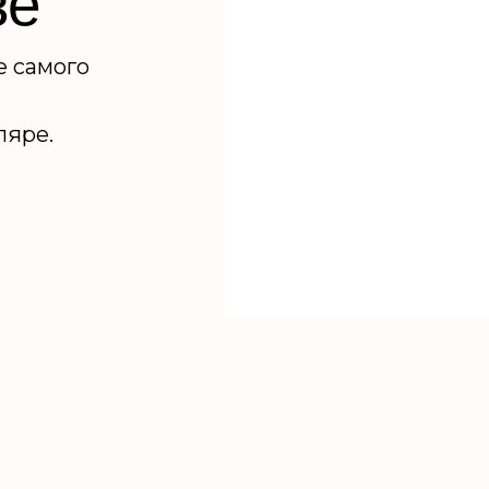
зе
е самого
ляре.