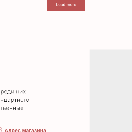
Load more
Среди них
андартного
ственные.
Адрес магазина